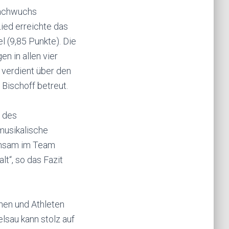
Nachwuchs
ied erreichte das
l (9,85 Punkte). Die
n in allen vier
 verdient über den
 Bischoff betreut.
t des
musikalische
insam im Team
t“, so das Fazit
nen und Athleten
sau kann stolz auf