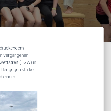
eindruckendem
am vergangenen
ettstreit (TGW) in
rtler gegen starke
nd einem