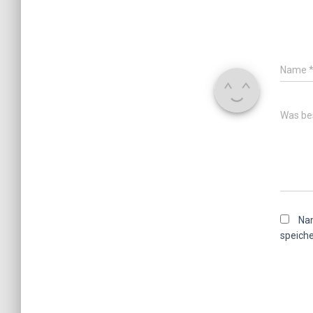
Name
Was bes
Nam
speiche