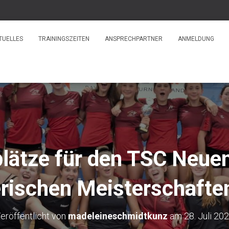
TUELLES
TRAININGSZEITEN
ANSPRECHPARTNER
ANMELDUNG
lätze für den TSC Neuen
rischen Meisterschaft
eröffentlicht von
madeleineschmidtkunz
am
28. Juli 20