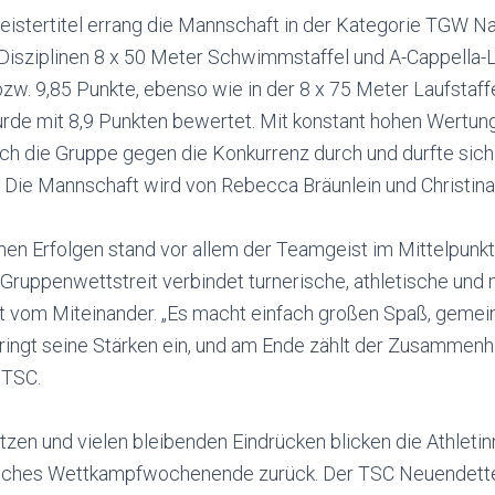
istertitel errang die Mannschaft in der Kategorie TGW 
 Disziplinen 8 x 50 Meter Schwimmstaffel und A-Cappella-L
zw. 9,85 Punkte, ebenso wie in der 8 x 75 Meter Laufstaffe
de mit 8,9 Punkten bewertet. Mit konstant hohen Wertunge
ch die Gruppe gegen die Konkurrenz durch und durfte sich
. Die Mannschaft wird von Rebecca Bräunlein und Christina
hen Erfolgen stand vor allem der Teamgeist im Mittelpunk
ruppenwettstreit verbindet turnerische, athletische und 
t vom Miteinander. „Es macht einfach großen Spaß, geme
ringt seine Stärken ein, und am Ende zählt der Zusammenhal
 TSC.
zen und vielen bleibenden Eindrücken blicken die Athletin
reiches Wettkampfwochenende zurück. Der TSC Neuendettel